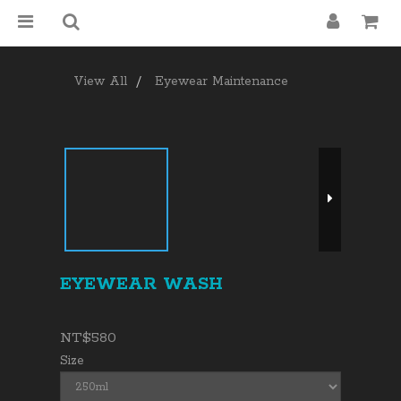
View All
Eyewear Maintenance
EYEWEAR WASH
NT$580
Size