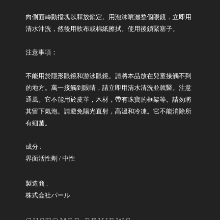
向側面轉動擋塊以釋放鎖定。用泡沫噴灑整個眼鏡，立即用
清水沖洗，然後用軟布或棉紙擦拭。使用後鎖緊塞子。
注意事項：
不能用於隱形眼鏡和游泳眼鏡。請將本品放在兒童接觸不到
的地方。萬一接觸到眼睛，請立即用清水清洗並就醫。注意
通風。它不能用於皮革，木材，帶有珠寶的框架等。請勿將
其留下氣泡。請避免陽光直射，高溫和冷凍。它不能消除所
有細菌。
成分
:
界面活性劑
/
中性
製造商
:
株式会社パール