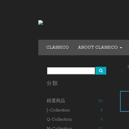
CLASSICO
ABOUT CLASSICO
分類
精選商品
58
J-Collection
8
Q-Collection
4
M-Collection
22