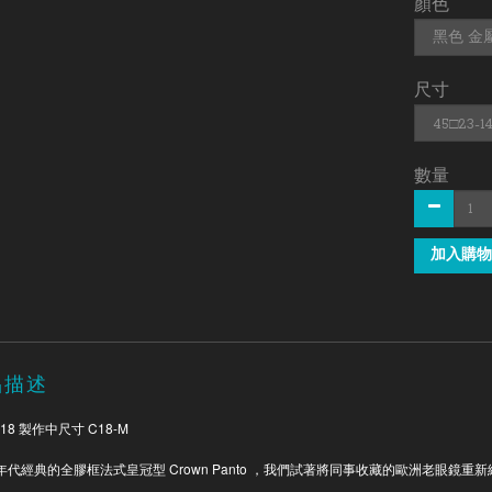
顏色
尺寸
數量
加入購物
品描述
18 製作中尺寸 C18-M
Crown Panto
年代經典的全膠框法式皇冠型
，我們試著將同事收藏的歐洲老眼鏡重新