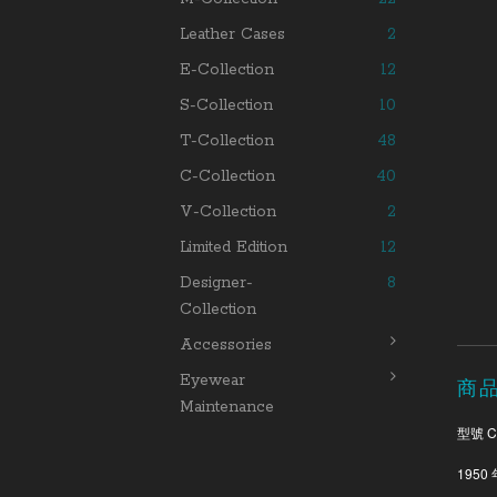
Leather Cases
2
E-Collection
12
S-Collection
10
T-Collection
48
C-Collection
40
V-Collection
2
Limited Edition
12
Designer-
8
Collection
Accessories
Eyewear
商
Maintenance
型號 C
1950