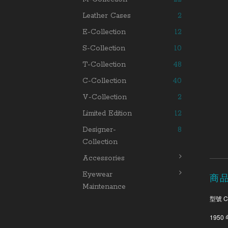
Leather Cases
2
E-Collection
12
S-Collection
10
T-Collection
48
C-Collection
40
V-Collection
2
Limited Edition
12
Designer-
8
Collection
Accessories
Eyewear
商
Maintenance
型號 C
1950