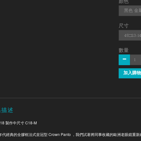
顏色
尺寸
數量
加入購物
品描述
18 製作中尺寸 C18-M
Crown Panto
年代經典的全膠框法式皇冠型
，我們試著將同事收藏的歐洲老眼鏡重新