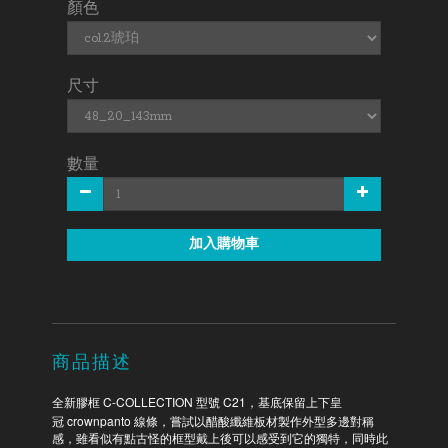
顏色
尺寸
數量
加入購物車
商品描述
C-COLLECTION
C21
全新膠框
型號
，基底保留上下皇
crownpanto
冠
線條，嘗試以醋酸纖維板材製作外型多邊對稱
感，雖看似有點古怪的框型戴上後可以感受到它的獨特，同時此