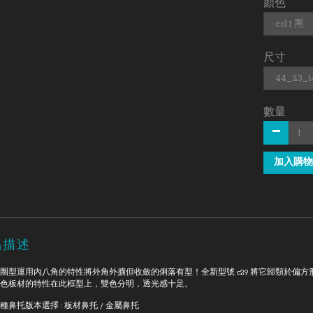
顏色
尺寸
數量
加入購物
品描述
圈型運用內八角的特性將外角外擴但收斂的俐落有型！全新型號
c29
將它歸類於偏方
色板材的特性在此框型上，雙色分明，透光感十足。
種鼻托版本選擇 : 板材鼻托 / 金屬鼻托