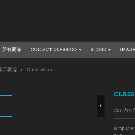
所有商品
COLLECT CLASSICO
STORE
IMAG
全部商品
C-collection
CLASS
C29 內
NT$4,28