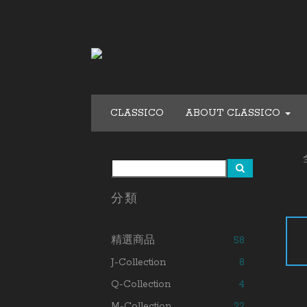
CLASSICO
ABOUT CLASSICO
分類
精選商品
58
J-Collection
8
Q-Collection
4
M-Collection
22