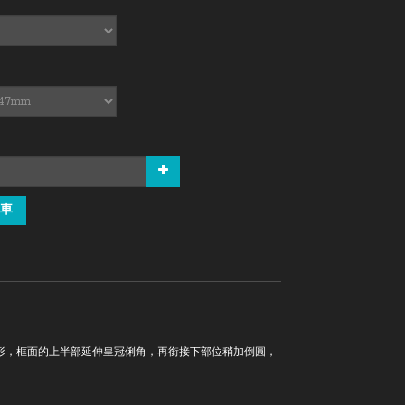
車
形，框面的上半部延伸皇冠俐角，再銜接下部位稍加倒圓，