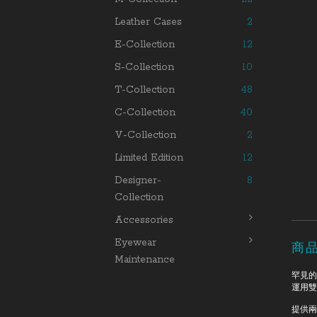
Leather Cases
2
E-Collection
12
S-Collection
10
T-Collection
48
C-Collection
40
V-Collection
2
Limited Edition
12
Designer-
8
Collection
Accessories
Eyewear
商
Maintenance
罕見的
運用雙
提供兩